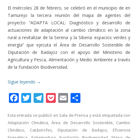
El miércoles 28 de febrero, se celebró en el municipio de en
Tamurejo la tercera reunión del mapa de agentes del
proyecto “ADAPTA LOCAL: Diagnóstico y desarrollo de
actuaciones de adaptación al cambio climático en la zona
rural a revitalizar de la Serena y la Siberia: espacios verdes y
energía” que ejecuta el Área de Desarrollo Sostenible de
Diputación de Badajoz con el apoyo del Ministerio de
Agricultura y Pesca, Alimentación y Medio Ambiente a través
de la Fundación Biodiversidad.
Sigue leyendo
→
F
T
T
P
E
C
ac
w
el
o
m
o
e
itt
e
ck
ai
m
Esta entrada se publicó en
Sala de Prensa
y está etiquetada con
Adaptación Climática
,
Área de Desarrollo Sostenible
,
Cambio
b
er
gr
et
l
p
Climático
,
Catástrofes
,
Diputación de Badajoz
,
Eficiencia
o
a
ar
Energética
,
Extremadura
,
Fundación Biodiversidad
,
Mapa de