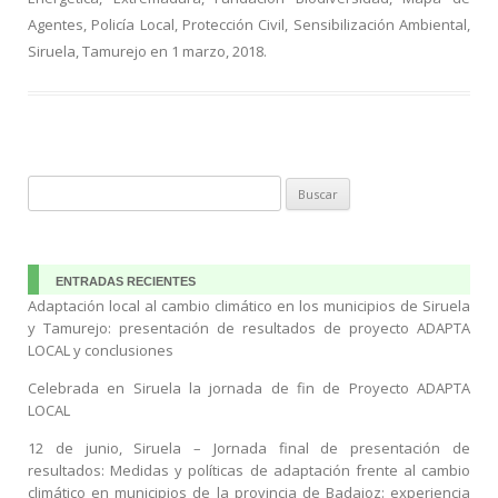
o
m
ti
Agentes
,
Policía Local
,
Protección Civil
,
Sensibilización Ambiental
,
Siruela
,
Tamurejo
en
1 marzo, 2018
.
k
r
Buscar:
ENTRADAS RECIENTES
Adaptación local al cambio climático en los municipios de Siruela
y Tamurejo: presentación de resultados de proyecto ADAPTA
LOCAL y conclusiones
Celebrada en Siruela la jornada de fin de Proyecto ADAPTA
LOCAL
12 de junio, Siruela – Jornada final de presentación de
resultados: Medidas y políticas de adaptación frente al cambio
climático en municipios de la provincia de Badajoz: experiencia