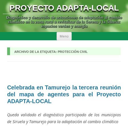
PROYECTO ADAPTA-LOCAL
Diagnóstico y desarrollo de actuaciones de adaptación al cambio
climático en la zona rural a revitalizar de la Serena y la Siberia:
espacios verdes y energía
SALTAR
Menú
AL
CONTENIDO
ARCHIVO DE LA ETIQUETA:
PROTECCIÓN CIVIL
Celebrada en Tamurejo la tercera reunión
del mapa de agentes para el Proyecto
ADAPTA-LOCAL
Queda validado el diagnóstico participado de los municipios
de Siruela y Tamurejo para la adaptación al cambio climático