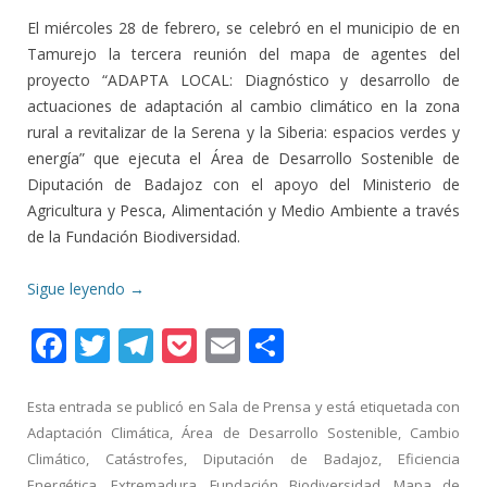
El miércoles 28 de febrero, se celebró en el municipio de en
Tamurejo la tercera reunión del mapa de agentes del
proyecto “ADAPTA LOCAL: Diagnóstico y desarrollo de
actuaciones de adaptación al cambio climático en la zona
rural a revitalizar de la Serena y la Siberia: espacios verdes y
energía” que ejecuta el Área de Desarrollo Sostenible de
Diputación de Badajoz con el apoyo del Ministerio de
Agricultura y Pesca, Alimentación y Medio Ambiente a través
de la Fundación Biodiversidad.
Sigue leyendo
→
F
T
T
P
E
C
ac
w
el
o
m
o
e
itt
e
ck
ai
m
Esta entrada se publicó en
Sala de Prensa
y está etiquetada con
Adaptación Climática
,
Área de Desarrollo Sostenible
,
Cambio
b
er
gr
et
l
p
Climático
,
Catástrofes
,
Diputación de Badajoz
,
Eficiencia
o
a
ar
Energética
,
Extremadura
,
Fundación Biodiversidad
,
Mapa de