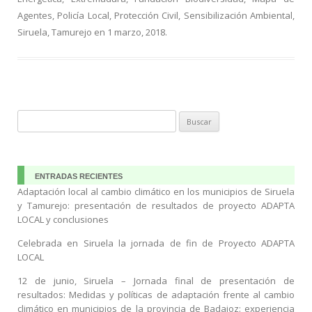
o
m
ti
Agentes
,
Policía Local
,
Protección Civil
,
Sensibilización Ambiental
,
Siruela
,
Tamurejo
en
1 marzo, 2018
.
k
r
Buscar:
ENTRADAS RECIENTES
Adaptación local al cambio climático en los municipios de Siruela
y Tamurejo: presentación de resultados de proyecto ADAPTA
LOCAL y conclusiones
Celebrada en Siruela la jornada de fin de Proyecto ADAPTA
LOCAL
12 de junio, Siruela – Jornada final de presentación de
resultados: Medidas y políticas de adaptación frente al cambio
climático en municipios de la provincia de Badajoz: experiencia