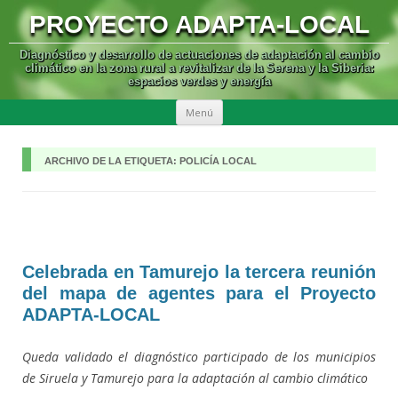
PROYECTO ADAPTA-LOCAL
Diagnóstico y desarrollo de actuaciones de adaptación al cambio
climático en la zona rural a revitalizar de la Serena y la Siberia:
espacios verdes y energía
SALTAR
Menú
AL
CONTENIDO
ARCHIVO DE LA ETIQUETA:
POLICÍA LOCAL
Celebrada en Tamurejo la tercera reunión
del mapa de agentes para el Proyecto
ADAPTA-LOCAL
Queda validado el diagnóstico participado de los municipios
de Siruela y Tamurejo para la adaptación al cambio climático