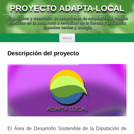
PROYECTO ADAPTA-LOCAL
Diagnóstico y desarrollo de actuaciones de adaptación al cambio
climático en la zona rural a revitalizar de la Serena y la Siberia:
espacios verdes y energía
SALTAR
Menú
AL
CONTENIDO
Descripción del proyecto
El Área de Desarrollo Sostenible de la Diputación de