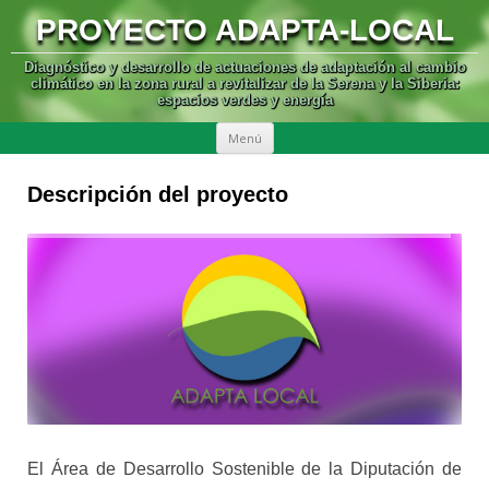
PROYECTO ADAPTA-LOCAL
Diagnóstico y desarrollo de actuaciones de adaptación al cambio
climático en la zona rural a revitalizar de la Serena y la Siberia:
espacios verdes y energía
SALTAR
Menú
AL
CONTENIDO
Descripción del proyecto
El Área de Desarrollo Sostenible de la Diputación de