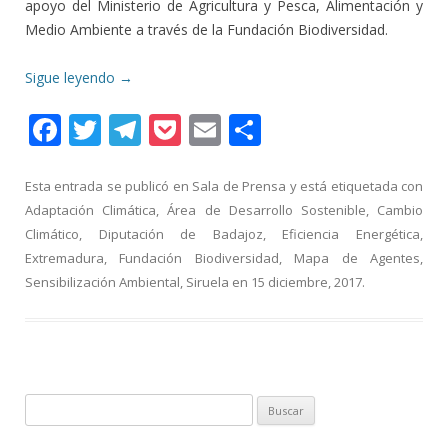
apoyo del Ministerio de Agricultura y Pesca, Alimentación y
Medio Ambiente a través de la Fundación Biodiversidad.
Sigue leyendo
→
F
T
T
P
E
C
ac
w
el
o
m
o
e
itt
e
ck
ai
m
Esta entrada se publicó en
Sala de Prensa
y está etiquetada con
Adaptación Climática
,
Área de Desarrollo Sostenible
,
Cambio
b
er
gr
et
l
p
Climático
,
Diputación de Badajoz
,
Eficiencia Energética
,
o
a
ar
Extremadura
,
Fundación Biodiversidad
,
Mapa de Agentes
,
o
m
ti
Sensibilización Ambiental
,
Siruela
en
15 diciembre, 2017
.
k
r
Buscar: