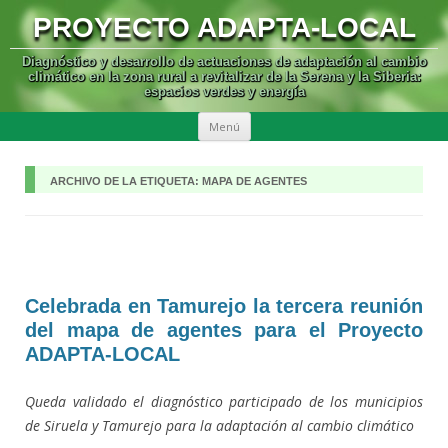
PROYECTO ADAPTA-LOCAL
Diagnóstico y desarrollo de actuaciones de adaptación al cambio
climático en la zona rural a revitalizar de la Serena y la Siberia:
espacios verdes y energía
SALTAR
Menú
AL
CONTENIDO
ARCHIVO DE LA ETIQUETA:
MAPA DE AGENTES
Celebrada en Tamurejo la tercera reunión
del mapa de agentes para el Proyecto
ADAPTA-LOCAL
Queda validado el diagnóstico participado de los municipios
de Siruela y Tamurejo para la adaptación al cambio climático