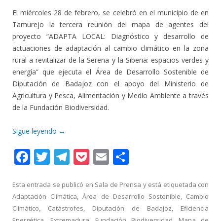
El miércoles 28 de febrero, se celebró en el municipio de en
Tamurejo la tercera reunión del mapa de agentes del
proyecto “ADAPTA LOCAL: Diagnóstico y desarrollo de
actuaciones de adaptación al cambio climático en la zona
rural a revitalizar de la Serena y la Siberia: espacios verdes y
energía” que ejecuta el Área de Desarrollo Sostenible de
Diputación de Badajoz con el apoyo del Ministerio de
Agricultura y Pesca, Alimentación y Medio Ambiente a través
de la Fundación Biodiversidad.
Sigue leyendo
→
F
T
T
P
E
C
ac
w
el
o
m
o
e
itt
e
ck
ai
m
Esta entrada se publicó en
Sala de Prensa
y está etiquetada con
Adaptación Climática
,
Área de Desarrollo Sostenible
,
Cambio
b
er
gr
et
l
p
Climático
,
Catástrofes
,
Diputación de Badajoz
,
Eficiencia
o
a
ar
Energética
,
Extremadura
,
Fundación Biodiversidad
,
Mapa de