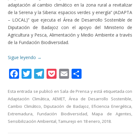
adaptación al cambio climático en la zona rural a revitalizar
de la Serena y la Siberia: espacios verdes y energía” (ADAPTA
– LOCAL)” que ejecuta el Área de Desarrollo Sostenible de
Diputación de Badajoz con el apoyo del Ministerio de
Agricultura y Pesca, Alimentación y Medio Ambiente a través
de la Fundación Biodiversidad.
Sigue leyendo
→
F
T
T
P
E
C
ac
w
el
o
m
o
e
itt
e
ck
ai
m
Esta entrada se publicó en
Sala de Prensa
y está etiquetada con
Adaptación Climática
,
AEMET
,
Área de Desarrollo Sostenible
,
b
er
gr
et
l
p
Cambio Climático
,
Diputación de Badajoz
,
Eficiencia Energética
,
o
a
ar
Extremadura
,
Fundación Biodiversidad
,
Mapa de Agentes
,
o
m
ti
Sensibilización Ambiental
,
Tamurejo
en
18 enero, 2018
.
k
r