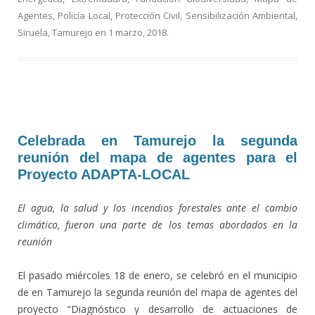
o
m
ti
Agentes
,
Policía Local
,
Protección Civil
,
Sensibilización Ambiental
,
Siruela
,
Tamurejo
en
1 marzo, 2018
.
k
r
Celebrada en Tamurejo la segunda
reunión del mapa de agentes para el
Proyecto ADAPTA-LOCAL
El agua, la salud y los incendios forestales ante el cambio
climático, fueron una parte de los temas abordados en la
reunión
El pasado miércoles 18 de enero, se celebró en el municipio
de en Tamurejo la segunda reunión del mapa de agentes del
proyecto “Diagnóstico y desarrollo de actuaciones de